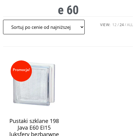
e 60
VIEW:
12
24
ALL
Promocja!
Pustaki szklane 198
Java E60 EI15
luksfery bezbarwne