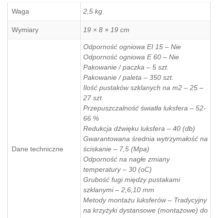
Waga
2,5 kg
Wymiary
19 × 8 × 19 cm
Odporność ogniowa EI 15 – Nie
Odporność ogniowa E 60 – Nie
Pakowanie / paczka – 5 szt.
Pakowanie / paleta – 350 szt.
Ilość pustaków szklanych na m2 – 25 –
27 szt.
Przepuszczalność światła luksfera – 52-
66 %
Redukcja dźwięku luksfera – 40 (db)
Gwarantowana średnia wytrzymałość na
Dane techniczne
ściskanie – 7,5 (Mpa)
Odporność na nagłe zmiany
temperatury – 30 (oC)
Grubość fugi między pustakami
szklanymi – 2,6,10 mm
Metody montażu luksferów – Tradycyjny
na krzyżyki dystansowe (montażowe) do