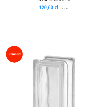
120,63
zł
bez VAT
DODAJ DO KOSZYKA
Promocja!