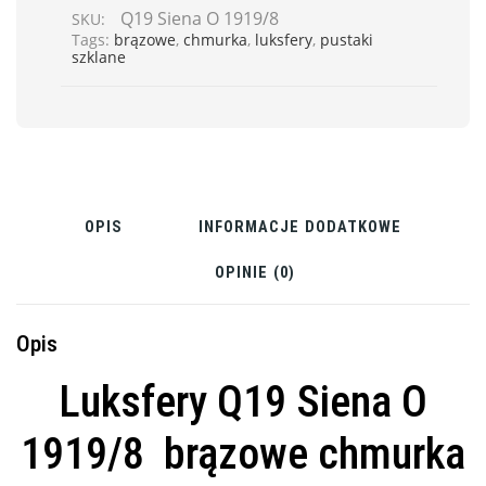
Q19 Siena O 1919/8
SKU:
Tags:
brązowe
,
chmurka
,
luksfery
,
pustaki
szklane
OPIS
INFORMACJE DODATKOWE
OPINIE (0)
Opis
Luksfery Q19 Siena O
1919/8 brązowe chmurka