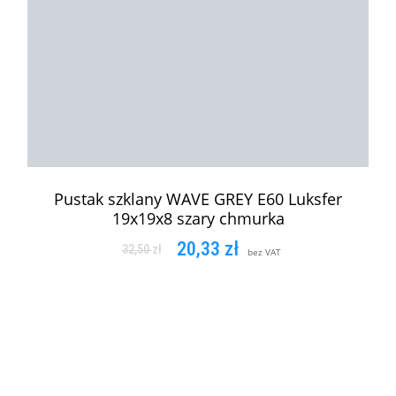
Pustak szklany WAVE GREY E60 Luksfer
19x19x8 szary chmurka
20,33
zł
32,50
zł
bez VAT
DODAJ DO KOSZYKA