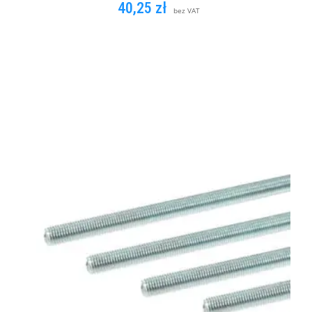
40,25
zł
bez VAT
DODAJ DO KOSZYKA