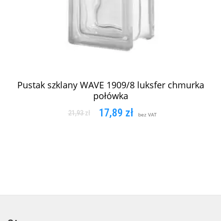
Pustak szklany WAVE 1909/8 luksfer chmurka
połówka
17,89
zł
21,93
zł
bez VAT
DODAJ DO KOSZYKA