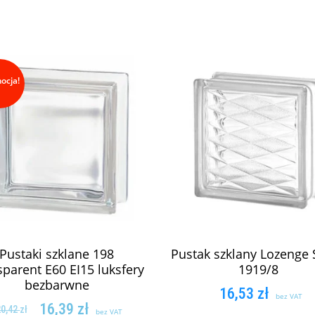
ocja!
Pustaki szklane 198
Pustak szklany Lozenge 
parent E60 EI15 luksfery
1919/8
bezbarwne
16,53
zł
bez VAT
16,39
zł
20,42
zł
bez VAT