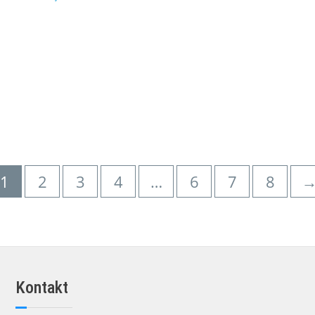
DODAJ DO KOSZY
DODAJ DO KOSZYKA
1
2
3
4
…
6
7
8
Kontakt