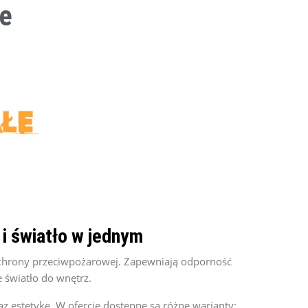
ne
 i światło w jednym
ą ochrony przeciwpożarowej. Zapewniają odporność
 światło do wnętrz.
z estetykę. W ofercie dostępne są różne warianty: