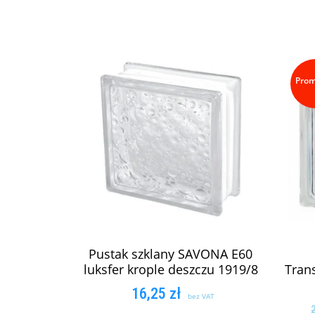
Prom
Pustak szklany SAVONA E60
luksfer krople deszczu 1919/8
Trans
16,25
zł
bez VAT