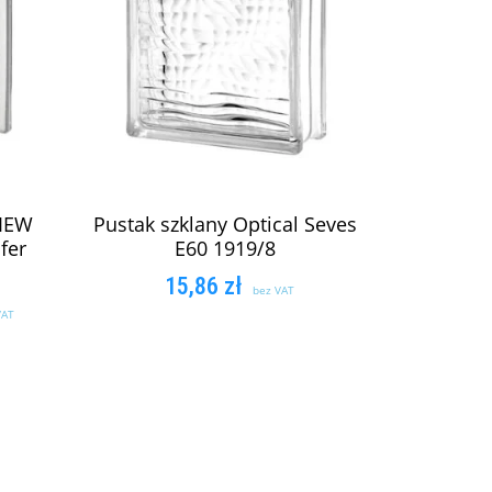
VIEW
Pustak szklany Optical Seves
fer
E60 1919/8
15,86
zł
bez VAT
VAT
DODAJ DO KOSZYKA
KA