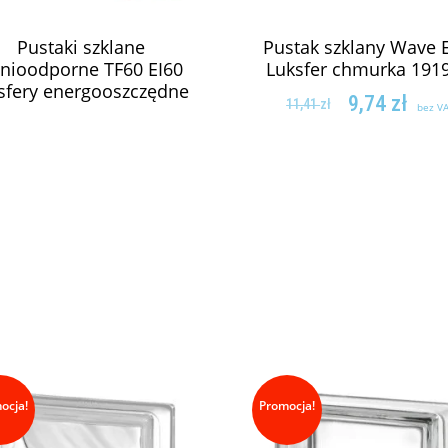
Pustaki szklane
Pustak szklany Wave 
nioodporne TF60 EI60
Luksfer chmurka 191
sfery energooszczędne
9,74
zł
11,41
zł
bez V
ZAPYTAJ O CENĘ
DODAJ DO KOSZY
ocja!
Promocja!