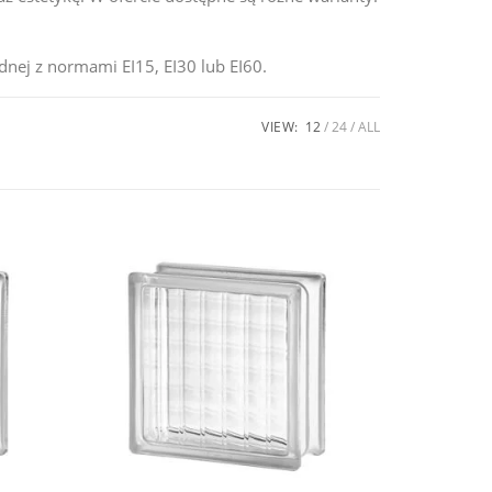
odnej z normami EI15, EI30 lub EI60.
VIEW:
12
24
ALL