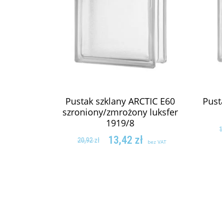
Pustak szklany ARCTIC E60
Pust
szroniony/zmrożony luksfer
1919/8
13,42
zł
20,92
zł
bez VAT
DODAJ DO KOSZYKA