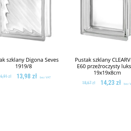
ak szklany Digona Seves
Pustak szklany CLEAR
1919/8
E60 przeźroczysty luks
19x19x8cm
13,98
zł
16,91
zł
bez VAT
14,23
zł
18,67
zł
bez 
DODAJ DO KOSZYKA
DODAJ DO KOSZY