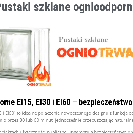
ustaki szklane ognioodpor
rne EI15, EI30 i EI60 – bezpieczeństwo
30 i EI60) to idealne połączenie nowoczesnego designu z funkcj
o przez 30 lub 60 minut, jednocześnie przepuszczając naturalne
iektach użyteczności publicznej, gwarantują bezpieczeństwo ora