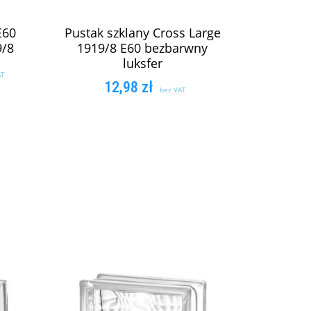
E60
Pustak szklany Cross Large
9/8
1919/8 E60 bezbarwny
luksfer
AT
12,98
zł
bez VAT
KA
DODAJ DO KOSZYKA