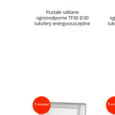
Pustaki szklane
ognioodporne TF30 EI30
og
luksfery energooszczędne
luk
ZAPYTAJ O CENĘ
Promocja!
Prom