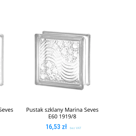
Seves
Pustak szklany Marina Seves
E60 1919/8
16,53
zł
bez VAT