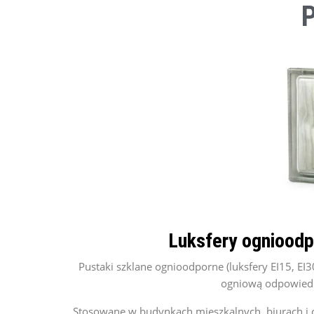
P
Luksfery ognioodpo
Pustaki szklane ognioodporne (luksfery EI15, EI
ogniową odpowiedni
Stosowane w budynkach mieszkalnych, biurach i ob