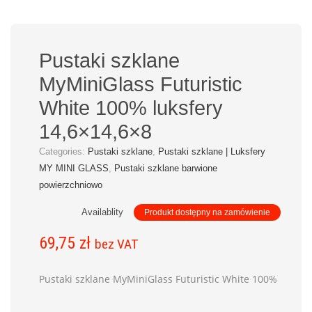
Pustaki szklane
MyMiniGlass Futuristic
White 100% luksfery
14,6×14,6×8
Categories:
Pustaki szklane
,
Pustaki szklane | Luksfery
MY MINI GLASS
,
Pustaki szklane barwione
powierzchniowo
Availablity
Produkt dostępny na zamówienie
69,75
zł
bez VAT
Pustaki szklane MyMiniGlass Futuristic White 100%