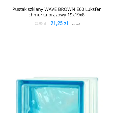
Pustak szklany WAVE BROWN E60 Luksfer
chmurka brązowy 19x19x8
21,25
zł
26,05
zł
bez VAT
DODAJ DO KOSZYKA