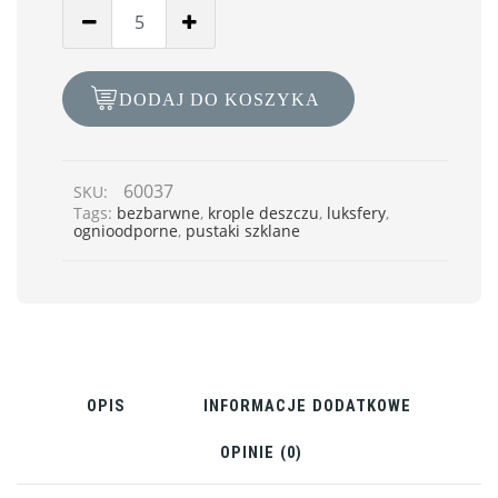
DODAJ DO KOSZYKA
60037
SKU:
Tags:
bezbarwne
,
krople deszczu
,
luksfery
,
ognioodporne
,
pustaki szklane
OPIS
INFORMACJE DODATKOWE
OPINIE (0)