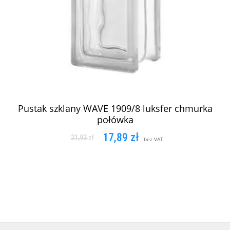
Pustak szklany WAVE 1909/8 luksfer chmurka
połówka
17,89
zł
21,93
zł
bez VAT
DODAJ DO KOSZYKA