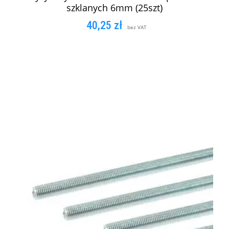
szklanych 6mm (25szt)
40,25
zł
bez VAT
DODAJ DO KOSZYKA