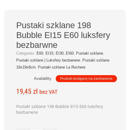
Pustaki szklane 198
Bubble EI15 E60 luksfery
bezbarwne
Categories:
E60
,
EI15, EI30, EI60
,
Pustaki szklane
,
Pustaki szklane | Luksfery bezbarwne
,
Pustaki szklane
19x19x8cm
,
Pustaki szklane La Rochere
Availablity
Produkt dostępny na zamówienie
19,45
zł
bez VAT
Pustaki szklane 198 Bubble EI15 E60 luksfery
bezbarwne