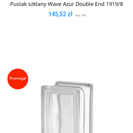
Pustak szklany Wave Azur Double End 1919/8
145,52
zł
bez VAT
DOWIEDZ SIĘ WIĘCEJ
Promocja!