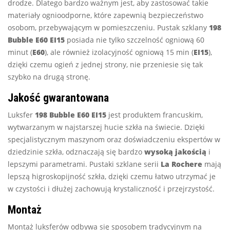
drodze. Dlatego bardzo ważnym jest, aby zastosować takie
materiały ognioodporne, które zapewnią bezpieczeństwo
osobom, przebywającym w pomieszczeniu. Pustak szklany
198
Bubble E60 EI15
posiada nie tylko szczelność ogniową 60
minut (
E60
), ale również izolacyjność ogniową 15 min (
EI15
),
dzięki czemu ogień z jednej strony, nie przeniesie się tak
szybko na drugą stronę.
Jakość gwarantowana
Luksfer
198 Bubble E60 EI15
jest produktem francuskim,
wytwarzanym w najstarszej hucie szkła na świecie. Dzięki
specjalistycznym maszynom oraz doświadczeniu ekspertów w
dziedzinie szkła, odznaczają się bardzo
wysoką
jakością
i
lepszymi parametrami. Pustaki szklane serii
La Rochere
mają
lepszą higroskopijność szkła, dzięki czemu łatwo utrzymać je
w czystości i dłużej zachowują krystaliczność i przejrzystość.
Montaż
Montaż luksferów odbywa się sposobem tradycyjnym na