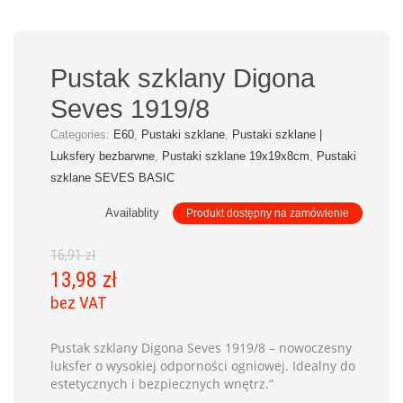
Pustak szklany Digona
Seves 1919/8
Categories:
E60
,
Pustaki szklane
,
Pustaki szklane |
Luksfery bezbarwne
,
Pustaki szklane 19x19x8cm
,
Pustaki
szklane SEVES BASIC
Availablity
Produkt dostępny na zamówienie
16,91
zł
13,98
zł
bez VAT
Pustak szklany Digona Seves 1919/8 – nowoczesny
luksfer o wysokiej odporności ogniowej. Idealny do
estetycznych i bezpiecznych wnętrz.”