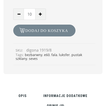
DODAJ DO KOSZYKA
digona 1919/8
SKU:
Tags:
bezbarwny
,
e60
,
fala
,
luksfer
,
pustak
szklany
,
seves
OPIS
INFORMACJE DODATKOWE
OPINIE (0)