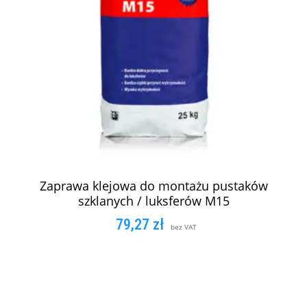
Zaprawa klejowa do montażu pustaków
szklanych / luksferów M15
79,27
zł
bez VAT
DODAJ DO KOSZYKA