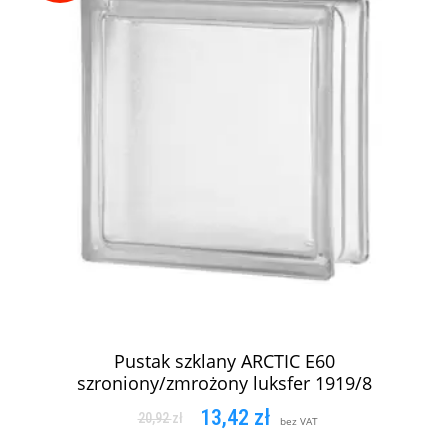
Pustak szklany ARCTIC E60
szroniony/zmrożony luksfer 1919/8
13,42
zł
20,92
zł
bez VAT