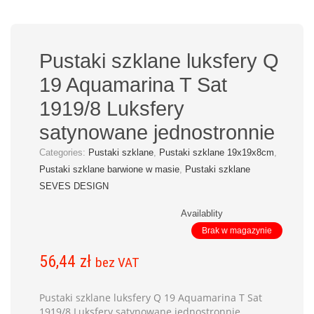
Pustaki szklane luksfery Q
19 Aquamarina T Sat
1919/8 Luksfery
satynowane jednostronnie
Categories:
Pustaki szklane
,
Pustaki szklane 19x19x8cm
,
Pustaki szklane barwione w masie
,
Pustaki szklane
SEVES DESIGN
Availablity
Brak w magazynie
56,44
zł
bez VAT
Pustaki szklane luksfery Q 19 Aquamarina T Sat
1919/8 Luksfery satynowane jednostronnie