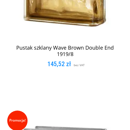
Pustak szklany Wave Brown Double End
1919/8
145,52
zł
bez VAT
DODAJ DO KOSZYKA
Promocja!