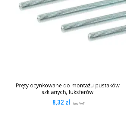
Pręty ocynkowane do montażu pustaków
szklanych, luksferów
8,32
zł
bez VAT
DODAJ DO KOSZYKA