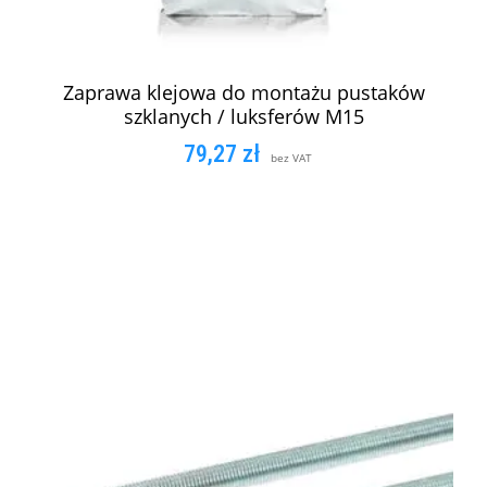
Zaprawa klejowa do montażu pustaków
szklanych / luksferów M15
79,27
zł
bez VAT
DODAJ DO KOSZYKA