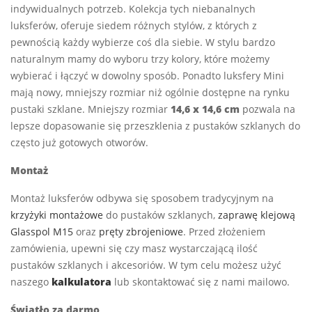
indywidualnych potrzeb. Kolekcja tych niebanalnych
luksferów, oferuje siedem różnych stylów, z których z
pewnością każdy wybierze coś dla siebie. W stylu bardzo
naturalnym mamy do wyboru trzy kolory, które możemy
wybierać i łączyć w dowolny sposób. Ponadto luksfery Mini
mają nowy, mniejszy rozmiar niż ogólnie dostępne na rynku
pustaki szklane. Mniejszy rozmiar
14,6 x 14,6 cm
pozwala na
lepsze dopasowanie się przeszklenia z pustaków szklanych do
często już gotowych otworów.
Montaż
Montaż luksferów odbywa się sposobem tradycyjnym na
krzyżyki montażowe
do pustaków szklanych,
zaprawę klejową
Glasspol M15
oraz
pręty zbrojeniowe
. Przed złożeniem
zamówienia, upewni się czy masz wystarczającą ilość
pustaków szklanych i akcesoriów. W tym celu możesz użyć
naszego
kalkulatora
lub skontaktować się z nami mailowo.
Światło za darmo