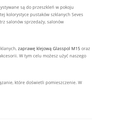
zystywane są do przeszkleń w pokoju
atej kolorystyce pustaków szklanych Seves
trz salonów sprzedaży, salonów
klanych,
zaprawę klejową Glasspol M15
oraz
 akcesorii. W tym celu możesz użyć naszego
zanie, które doświetli pomieszczenie. W