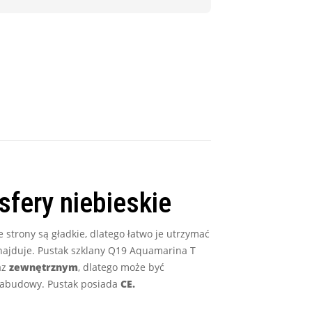
fery niebieskie
strony są gładkie, dlatego łatwo je utrzymać
znajduje. Pustak szklany Q19 Aquamarina T
az
zewnętrznym
, dlatego może być
 zabudowy. Pustak posiada
CE.