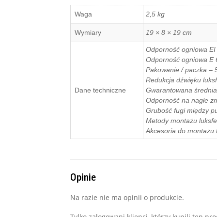
Waga
2,5 kg
Wymiary
19 × 8 × 19 cm
Odporność ogniowa EI 
Odporność ogniowa E 
Pakowanie / paczka – 5
Redukcja dźwięku luksf
Dane techniczne
Gwarantowana średnia 
Odporność na nagłe zm
Grubość fugi między p
Metody montażu luksfe
Akcesoria do montażu l
Opinie
Na razie nie ma opinii o produkcie.
Tylko zalogowani klienci, którzy kupili ten p