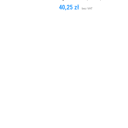
40,25
zł
bez VAT
DODAJ DO KOSZYKA