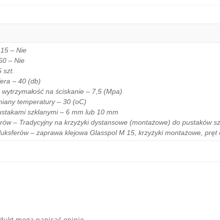
15 – Nie
60 – Nie
 szt.
era – 40 (db)
wytrzymałość na ściskanie – 7,5 (Mpa)
iany temperatury – 30 (oC)
ustakami szklanymi – 6 mm lub 10 mm
rów – Tradycyjny na krzyżyki dystansowe (montażowe) do pustaków s
uksferów – zaprawa klejowa Glasspol M 15, krzyżyki montażowe, pręt o
rodukt mogą napisać opinię.