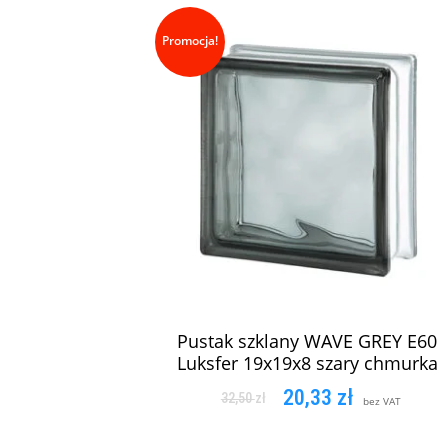
Promocja!
Pustak szklany WAVE GREY E60
Luksfer 19x19x8 szary chmurka
20,33
zł
32,50
zł
bez VAT
DODAJ DO KOSZYKA