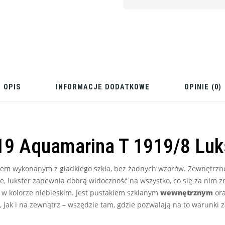
OPIS
INFORMACJE DODATKOWE
OPINIE (0)
19 Aquamarina T 1919/8 Luks
rem wykonanym z gładkiego szkła, bez żadnych wzorów. Zewnętrzne 
tne, luksfer zapewnia dobrą widoczność na wszystko, co się za nim 
w kolorze niebieskim. Jest pustakiem szklanym
wewnętrznym
or
jak i na zewnątrz – wszędzie tam, gdzie pozwalają na to warunki