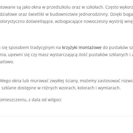
towane są jako okna w przedszkolu oraz w szkołach. Często wykor
 działowe oraz świetliki w budownictwie jednorodzinny. Dzięki bog
olorystyczno doświetlające, wzbogacające nowoczesny wystrój wnę
 się sposobem tradycyjnym na
krzyżyki montażowe
do pustaków sz
ia, upewni się czy masz wystarczającą ilość pustaków szklanych i
ailowo.
kłego okna lub murować zwykłej ściany, możemy zastosować rozwią
i szklane dostępne w różnych wzorach, kolorach i wymiarach.
mieszczeniu, z dala od wilgoci