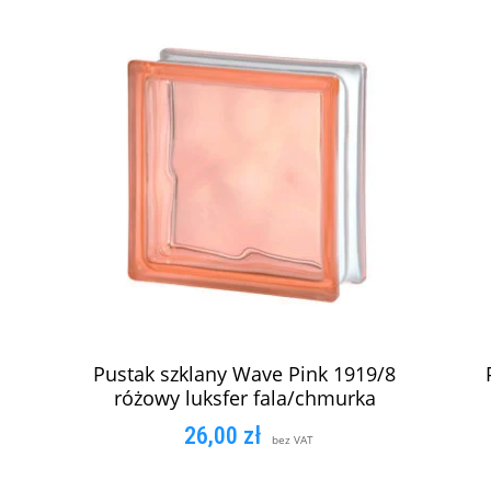
Pustak szklany Wave Pink 1919/8
różowy luksfer fala/chmurka
26,00
zł
bez VAT
DODAJ DO KOSZYKA