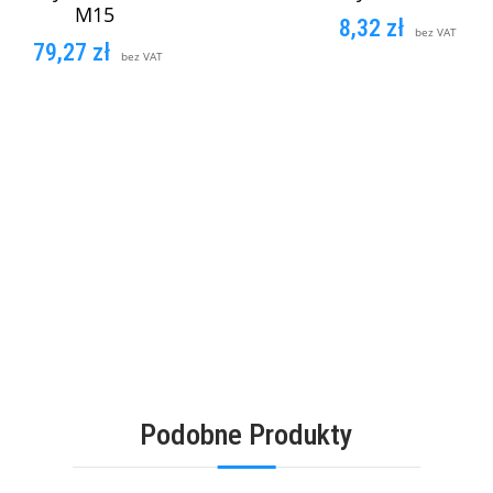
M15
8,32
zł
bez VAT
79,27
zł
bez VAT
DODAJ DO KOSZYK
DODAJ DO KOSZYKA
Podobne Produkty