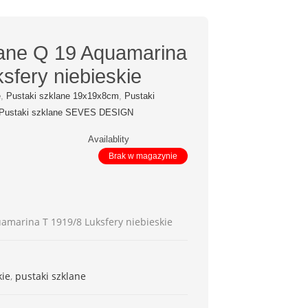
lane Q 19 Aquamarina
sfery niebieskie
e
,
Pustaki szklane 19x19x8cm
,
Pustaki
Pustaki szklane SEVES DESIGN
Availablity
Brak w magazynie
amarina T 1919/8 Luksfery niebieskie
kie
,
pustaki szklane