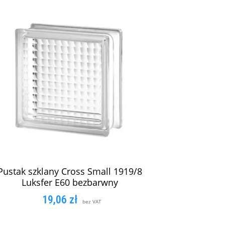
Pustak szklany Cross Small 1919/8
Luksfer E60 bezbarwny
19,06
zł
bez VAT
DODAJ DO KOSZYKA