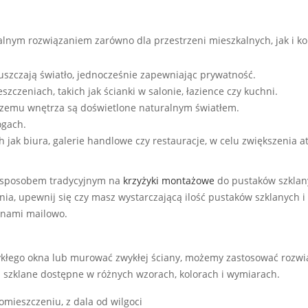
ealnym rozwiązaniem zarówno dla przestrzeni mieszkalnych, jak i 
uszczają światło, jednocześnie zapewniając prywatność.
zeniach, takich jak ścianki w salonie, łazience czy kuchni.
 czemu wnętrza są doświetlone naturalnym światłem.
ogach.
 jak biura, galerie handlowe czy restauracje, w celu zwiększenia at
ę sposobem tradycyjnym na
krzyżyki montażowe
do pustaków szklan
ia, upewnij się czy masz wystarczającą ilość pustaków szklanych 
 nami mailowo.
kłego okna lub murować zwykłej ściany, możemy zastosować rozwią
i szklane dostępne w różnych wzorach, kolorach i wymiarach.
mieszczeniu, z dala od wilgoci