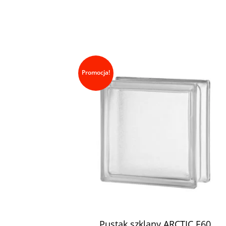
Promocja!
Pustak szklany ARCTIC E60