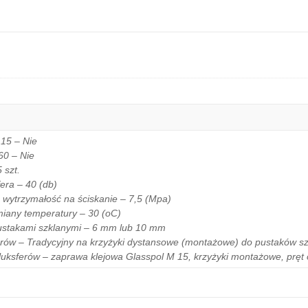
15 – Nie
60 – Nie
 szt.
era – 40 (db)
wytrzymałość na ściskanie – 7,5 (Mpa)
iany temperatury – 30 (oC)
ustakami szklanymi – 6 mm lub 10 mm
rów – Tradycyjny na krzyżyki dystansowe (montażowe) do pustaków s
uksferów – zaprawa klejowa Glasspol M 15, krzyżyki montażowe, pręt o