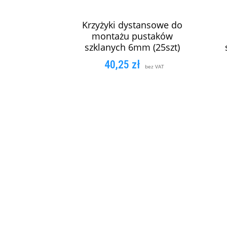
Krzyżyki dystansowe do
montażu pustaków
szklanych 6mm (25szt)
40,25
zł
bez VAT
DODAJ DO KOSZYKA