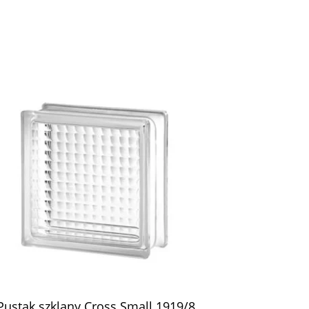
Pustak szklany Cross Small 1919/8