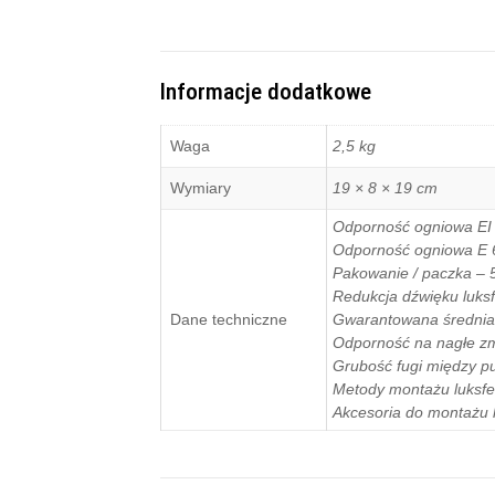
Informacje dodatkowe
Waga
2,5 kg
Wymiary
19 × 8 × 19 cm
Odporność ogniowa EI 
Odporność ogniowa E 
Pakowanie / paczka – 5
Redukcja dźwięku luksf
Dane techniczne
Gwarantowana średnia 
Odporność na nagłe zm
Grubość fugi między p
Metody montażu luksfe
Akcesoria do montażu l