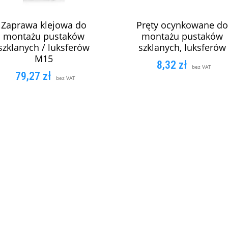
Zaprawa klejowa do
Pręty ocynkowane do
montażu pustaków
montażu pustaków
szklanych / luksferów
szklanych, luksferów
M15
8,32
zł
bez VAT
79,27
zł
bez VAT
DODAJ DO KOSZYK
DODAJ DO KOSZYKA