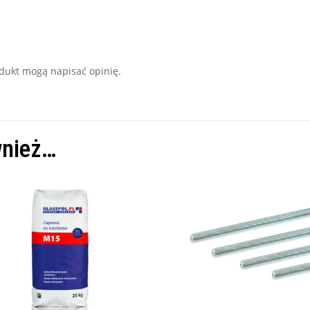
rodukt mogą napisać opinię.
wnież…