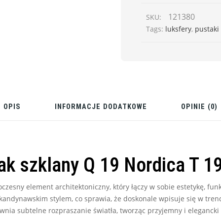
121380
SKU:
Tags:
luksfery
,
pustaki
OPIS
INFORMACJE DODATKOWE
OPINIE (0)
ak szklany Q 19 Nordica T 1
czesny element architektoniczny, który łączy w sobie estetykę, funk
ndynawskim stylem, co sprawia, że doskonale wpisuje się w trendy
nia subtelne rozpraszanie światła, tworząc przyjemny i elegancki 