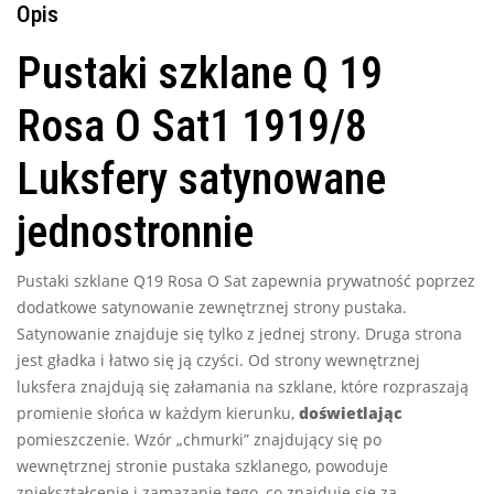
Opis
Pustaki szklane Q 19
Rosa O Sat1 1919/8
Luksfery satynowane
jednostronnie
Pustaki szklane Q19 Rosa O Sat zapewnia prywatność poprzez
dodatkowe satynowanie zewnętrznej strony pustaka.
Satynowanie znajduje się tylko z jednej strony. Druga strona
jest gładka i łatwo się ją czyści. Od strony wewnętrznej
luksfera znajdują się załamania na szklane, które rozpraszają
promienie słońca w każdym kierunku,
doświetlając
pomieszczenie. Wzór „chmurki” znajdujący się po
wewnętrznej stronie pustaka szklanego, powoduje
zniekształcenie i zamazanie tego, co znajduje się za