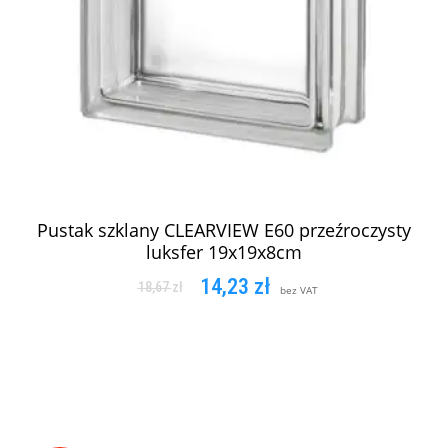
Pustak szklany CLEARVIEW E60 przeźroczysty
luksfer 19x19x8cm
14,23
zł
18,67
zł
bez VAT
DODAJ DO KOSZYKA