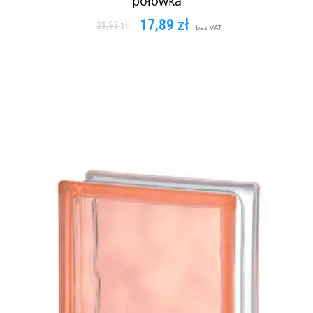
połówka
17,89
zł
21,93
zł
bez VAT
DODAJ DO KOSZYKA