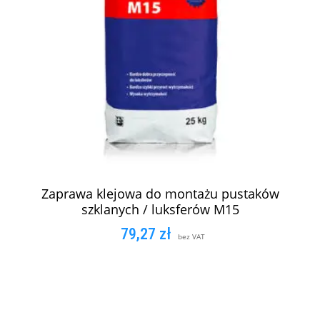
Zaprawa klejowa do montażu pustaków
szklanych / luksferów M15
79,27
zł
bez VAT
DODAJ DO KOSZYKA