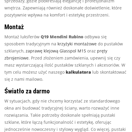
sprzedaży, gdzie podkreślają elegancję i profesjonalizm
wnętrza. Zapewniają również doskonałe doświetlenie, które
pozytywnie wpływa na komfort i estetykę przestrzeni.
Montaż
Montaż luksferów
Q19 Mendini Rubino
odbywa się
sposobem tradycyjnym na
krzyżyki montażowe
do pustaków
szklanych,
zaprawę klejową Glasspol M15
oraz
pręty
zbrojeniowe
. Przed złożeniem zamówienia, upewnij się czy
masz wystarczającą ilość pustaków szklanych i akcesoriów. W
tym celu możesz użyć naszego
kalkulatora
lub skontaktować
się z nami mailowo.
Światło za darmo
W sytuacjach, gdy nie chcemy korzystać ze standardowego
okna ani budować tradycyjnej ściany, warto rozważyć inne
rozwiązania. Takie potrzeby doskonale spełniają pustaki
szklane, które łączą funkcjonalność i estetykę, oferując
jednocześnie nowoczesny i stylowy wygląd. Co więcej, pustaki