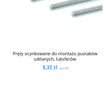
Pręty ocynkowane do montażu pustaków
szklanych, luksferów
8,32
zł
bez VAT
DODAJ DO KOSZYKA