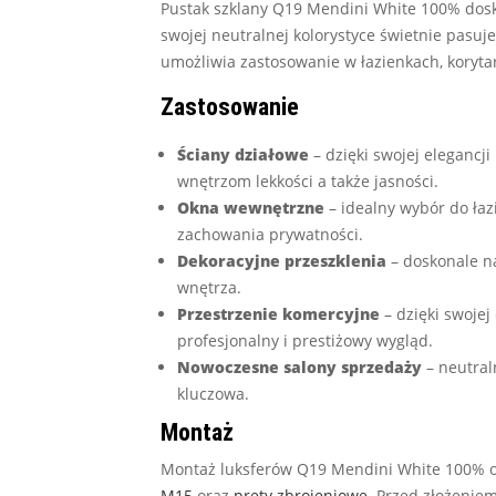
Pustak szklany Q19 Mendini White 100% dosk
swojej neutralnej kolorystyce świetnie pasuj
umożliwia zastosowanie w łazienkach, korytar
Zastosowanie
Ściany działowe
– dzięki swojej elegancj
wnętrzom lekkości a także jasności.
Okna wewnętrzne
– idealny wybór do łaz
zachowania prywatności.
Dekoracyjne przeszklenia
– doskonale n
wnętrza.
Przestrzenie komercyjne
– dzięki swojej
profesjonalny i prestiżowy wygląd.
Nowoczesne salony sprzedaży
– neutraln
kluczowa.
Montaż
Montaż luksferów Q19 Mendini White 100% 
M15
oraz
pręty zbrojeniowe
. Przed złożenie