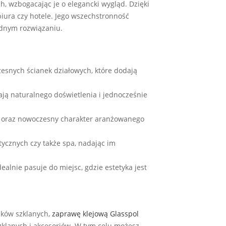
 wzbogacając je o elegancki wygląd. Dzięki
biura czy hotele. Jego wszechstronność
jednym rozwiązaniu.
czesnych ścianek działowych, które dodają
ają naturalnego doświetlenia i jednocześnie
ję oraz nowoczesny charakter aranżowanego
etycznych czy także spa, nadając im
ealnie pasuje do miejsc, gdzie estetyka jest
ków szklanych,
zaprawę klejową Glasspol
zklanych i akcesoriów. W tym celu możesz