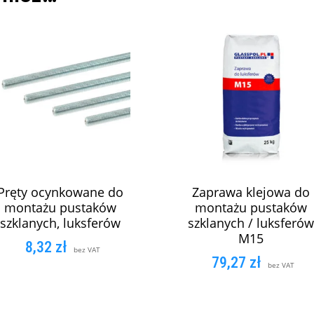
Pręty ocynkowane do
Zaprawa klejowa do
montażu pustaków
montażu pustaków
szklanych, luksferów
szklanych / luksferów
M15
8,32
zł
bez VAT
79,27
zł
bez VAT
DODAJ DO KOSZYKA
DODAJ DO KOSZYK