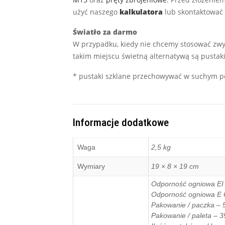
użyć naszego
kalkulatora
lub skontaktować 
Światło za darmo
W przypadku, kiedy nie chcemy stosować zwy
takim miejscu świetną alternatywą są pustak
* pustaki szklane przechowywać w suchym po
Informacje dodatkowe
Waga
2,5 kg
Wymiary
19 × 8 × 19 cm
Odporność ogniowa EI 
Odporność ogniowa E 
Pakowanie / paczka – 5
Pakowanie / paleta – 3