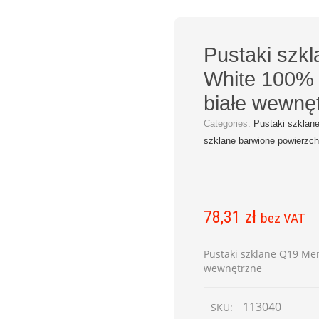
Pustaki szk
White 100% 
białe wewnę
Categories:
Pustaki szklan
szklane barwione powierzc
78,31
zł
bez VAT
Pustaki szklane Q19 Men
wewnętrzne
113040
SKU: