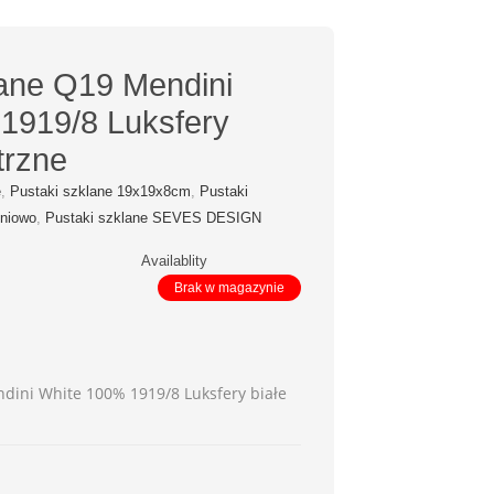
lane Q19 Mendini
1919/8 Luksfery
trzne
e
,
Pustaki szklane 19x19x8cm
,
Pustaki
hniowo
,
Pustaki szklane SEVES DESIGN
Availablity
Brak w magazynie
dini White 100% 1919/8 Luksfery białe