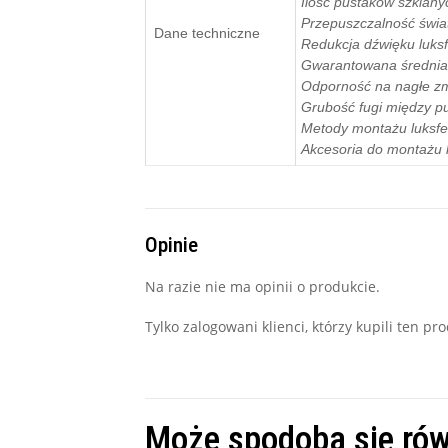
Ilość pustaków szklany
Przepuszczalność świat
Dane techniczne
Redukcja dźwięku luksf
Gwarantowana średnia 
Odporność na nagłe zm
Grubość fugi między p
Metody montażu luksfe
Akcesoria do montażu l
Opinie
Na razie nie ma opinii o produkcie.
Tylko zalogowani klienci, którzy kupili ten p
Może spodoba się ró