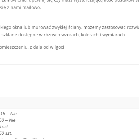
się z nami mailowo.
kłego okna lub murować zwykłej ściany, możemy zastosować rozwią
i szklane dostępne w różnych wzorach, kolorach i wymiarach.
mieszczeniu, z dala od wilgoci
15 – Nie
60 – Nie
 szt.
50 szt.