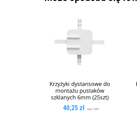
Krzyżyki dystansowe do
montażu pustaków
szklanych 6mm (25szt)
40,25
zł
bez VAT
DODAJ DO KOSZYKA