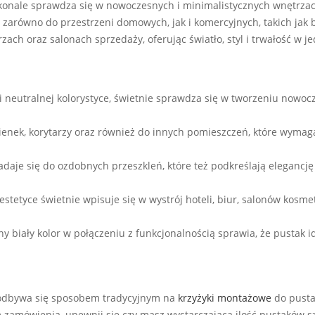
onale sprawdza się w nowoczesnych i minimalistycznych wnętrzach,
e zarówno do przestrzeni domowych, jak i komercyjnych, takich jak 
zach oraz salonach sprzedaży, oferując światło, styl i trwałość w 
i i neutralnej kolorystyce, świetnie sprawdza się w tworzeniu nowo
ienek, korytarzy oraz również do innych pomieszczeń, które wymag
adaje się do ozdobnych przeszkleń, które też podkreślają eleganc
 estetyce świetnie wpisuje się w wystrój hoteli, biur, salonów kosm
y biały kolor w połączeniu z funkcjonalnością sprawia, że pustak id
odbywa się sposobem tradycyjnym na
krzyżyki montażowe
do pusta
m zamówienia, upewnij się czy masz wystarczającą ilość pustaków s