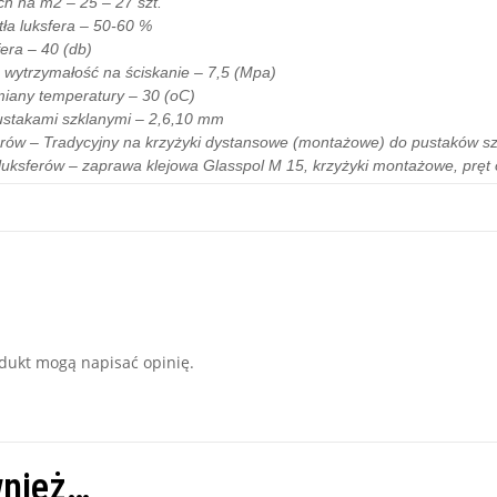
ch na m2 – 25 – 27 szt.
ła luksfera – 50-60 %
era – 40 (db)
wytrzymałość na ściskanie – 7,5 (Mpa)
iany temperatury – 30 (oC)
ustakami szklanymi – 2,6,10 mm
rów – Tradycyjny na krzyżyki dystansowe (montażowe) do pustaków s
uksferów – zaprawa klejowa Glasspol M 15, krzyżyki montażowe, pręt o
rodukt mogą napisać opinię.
wnież…