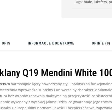
Tags:
białe
,
luksfery
,
p
OPIS
INFORMACJE DODATKOWE
OPINIE (0)
klany Q19 Mendini White 1
1919/8
harmonijnie łączy nowoczesny styl i praktyczną funkcjonaln
powierzchnia wprowadza subtelny i uniwersalny charakter, doskona
ktura bez wzorów zapewnia maksymalną przejrzystość, co skuteczn
tarannie wykonany z wysokiej jakości szkła, co gwarantuje jego trwa
staka z europejskimi normami jakości i bezpieczeństwa, zapewni