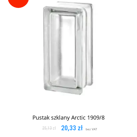
Pustak szklany Arctic 1909/8
20,33
zł
25,13
zł
bez VAT