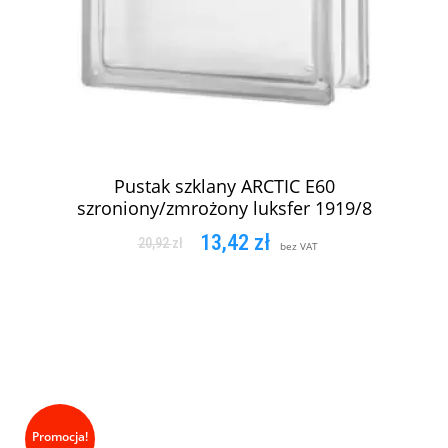
Pustak szklany ARCTIC E60
szroniony/zmrożony luksfer 1919/8
13,42
zł
20,92
zł
bez VAT
DODAJ DO KOSZYKA
Promocja!