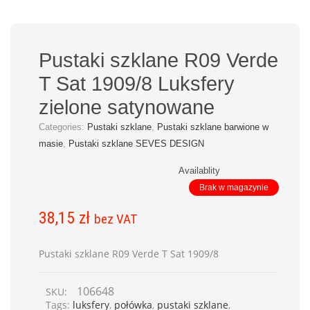
Pustaki szklane R09 Verde
T Sat 1909/8 Luksfery
zielone satynowane
Categories:
Pustaki szklane
,
Pustaki szklane barwione w
masie
,
Pustaki szklane SEVES DESIGN
Availablity
Brak w magazynie
38,15
zł
bez VAT
Pustaki szklane R09 Verde T Sat 1909/8
106648
SKU:
Tags:
luksfery
,
połówka
,
pustaki szklane
,