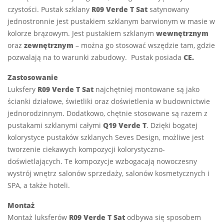
czystości. Pustak szklany
R09 Verde T Sat
satynowany
jednostronnie jest pustakiem szklanym barwionym w masie w
kolorze brązowym. Jest pustakiem szklanym
wewnętrznym
oraz
zewnętrznym
– można go stosować wszędzie tam, gdzie
pozwalają na to warunki zabudowy. Pustak posiada
CE.
Zastosowanie
Luksfery
R09 Verde T Sat
najchętniej montowane są jako
ścianki działowe, świetliki oraz doświetlenia w budownictwie
jednorodzinnym. Dodatkowo, chętnie stosowane są razem z
pustakami szklanymi całymi
Q19 Verde T
. Dzięki bogatej
kolorystyce pustaków szklanych Seves Design, możliwe jest
tworzenie ciekawych kompozycji kolorystyczno-
doświetlających. Te kompozycje wzbogacają nowoczesny
wystrój wnętrz salonów sprzedaży, salonów kosmetycznych i
SPA, a także hoteli.
Montaż
Montaż luksferów
R09 Verde T Sat
odbywa się sposobem