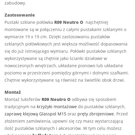
zabudowy.
Zastosowanie
Pustaki szklane połówka
R09 Neutro O
najchętniej
montowane są w połączeniu z całymi pustakami szklanymi o
wymiarze 19 x 19 cm. Dzięki zastosowaniu pustaków
szklanych połówkowych jest większa możliwość dopasowania
się do już istniejącego wymiaru. Połówki pustaków szklanych
wykorzystywane są chętnie jako ścianki działowe w
nowoczesnych wnętrzach, układane pionowo lub układane
poziomo w przestrzeni pomiędzy górnymi i dolnymi szafkami.
Chętnie wykorzystywane są również na świetliki obok drzwi.
Montaż
Montaż luksferów
R09 Neutro O
odbywa się sposobem
tradycyjnym na
krzyżyki montażowe
do pustaków szklanych,
zaprawę klejową Glasspol M15
oraz
pręty zbrojeniowe
. Przed
złożeniem zamówienia, upewni się czy masz wystarczającą
ilość pustaków szklanych i akcesoriów. W tym celu możesz