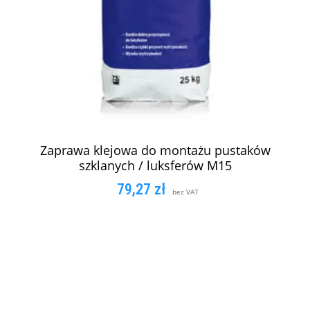
Zaprawa klejowa do montażu pustaków
szklanych / luksferów M15
79,27
zł
bez VAT
DODAJ DO KOSZYKA