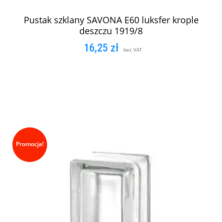
Pustak szklany SAVONA E60 luksfer krople
deszczu 1919/8
16,25
zł
bez VAT
DODAJ DO KOSZYKA
Promocja!