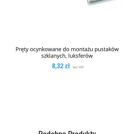
Pręty ocynkowane do montażu pustaków
szklanych, luksferów
8,32
zł
bez VAT
DODAJ DO KOSZYKA
Podobne Produkty