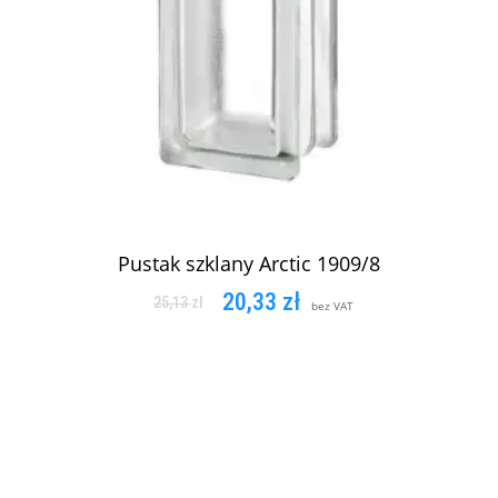
Pustak szklany Arctic 1909/8
20,33
zł
25,13
zł
bez VAT
DODAJ DO KOSZYKA