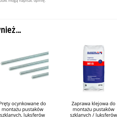
rodukt mogą napisać opinię.
wnież…
Pręty ocynkowane do
Zaprawa klejowa do
montażu pustaków
montażu pustaków
szklanych, luksferów
szklanych / luksferów