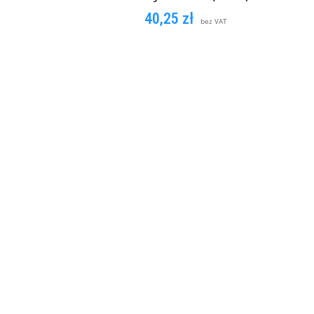
40,25
zł
bez VAT
DODAJ DO KOSZYKA