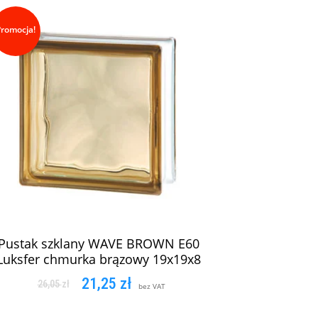
Promocja!
Pustak szklany WAVE BROWN E60
Luksfer chmurka brązowy 19x19x8
21,25
zł
26,05
zł
bez VAT
DODAJ DO KOSZYKA