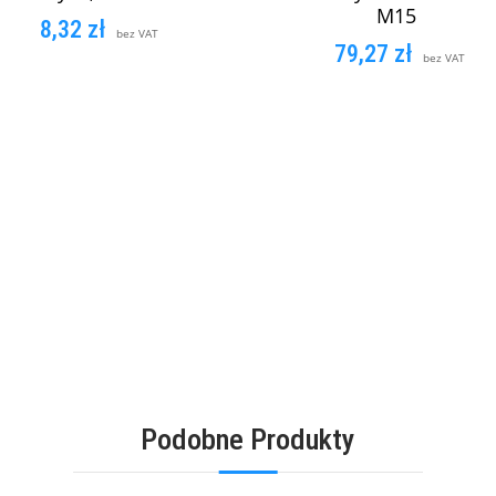
M15
8,32
zł
bez VAT
79,27
zł
bez VAT
DODAJ DO KOSZYKA
DODAJ DO KOSZYK
Podobne Produkty