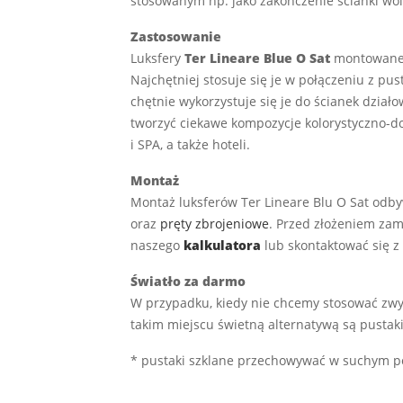
stosowanym np. jako zakończenie ścianki wol
Zastosowanie
Luksfery
Ter Lineare Blue O Sat
montowane s
Najchętniej stosuje się je w połączeniu z pu
chętnie wykorzystuje się je do ścianek dzia
tworzyć ciekawe kompozycje kolorystyczno-d
i SPA, a także hoteli.
Montaż
Montaż luksferów Ter Lineare Blu O Sat od
oraz
pręty zbrojeniowe
. Przed złożeniem zam
naszego
kalkulatora
lub skontaktować się z
Światło za darmo
W przypadku, kiedy nie chcemy stosować zwy
takim miejscu świetną alternatywą są pustak
* pustaki szklane przechowywać w suchym po