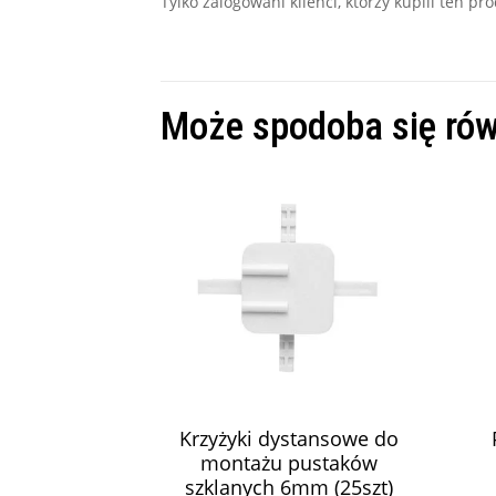
Tylko zalogowani klienci, którzy kupili ten p
Może spodoba się ró
Krzyżyki dystansowe do
montażu pustaków
szklanych 6mm (25szt)