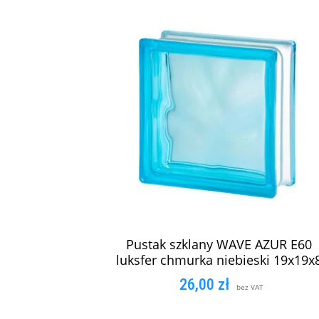
Pustak szklany WAVE AZUR E60
luksfer chmurka niebieski 19x19x
26,00
zł
bez VAT
DODAJ DO KOSZYKA