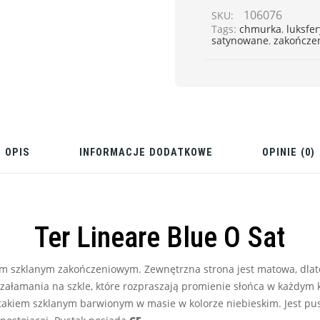
106076
SKU:
Tags:
chmurka
,
luksfer
satynowane
,
zakończe
OPIS
INFORMACJE DODATKOWE
OPINIE (0)
Ter Lineare Blue O Sat
em szklanym zakończeniowym. Zewnętrzna strona jest matowa, dla
 załamania na szkle, które rozpraszają promienie słońca w każdym 
ustakiem szklanym barwionym w masie w kolorze niebieskim. Jest p