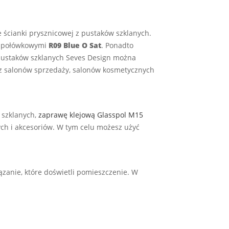
 ścianki prysznicowej z pustaków szklanych.
i połówkowymi
R09 Blue O Sat
. Ponadto
 pustaków szklanych Seves Design można
rz salonów sprzedaży, salonów kosmetycznych
szklanych,
zaprawę klejową Glasspol M15
ych i akcesoriów. W tym celu możesz użyć
zanie, które doświetli pomieszczenie. W