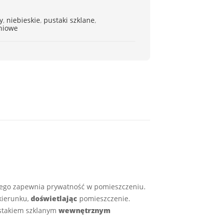
y
,
niebieskie
,
pustaki szklane
,
niowe
tego zapewnia prywatność w pomieszczeniu.
kierunku,
doświetlając
pomieszczenie.
ustakiem szklanym
wewnętrznym