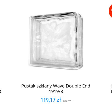
Pustak szklany Wave Double End
8
1919/8
119,17
zł
bez VAT
DODAJ DO KOSZYKA