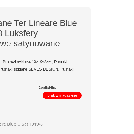
ane Ter Lineare Blue
8 Luksfery
owe satynowane
e
,
Pustaki szklane 19x19x8cm
,
Pustaki
Pustaki szklane SEVES DESIGN
,
Pustaki
Availablity
Brak w magazynie
eare Blue O Sat 1919/8