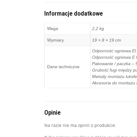
Informacje dodatkowe
Waga
2,2 kg
Wymiary
19 × 8 × 19 cm
Odporność ogniowa EI 
Odporność ogniowa E 
Pakowanie / paczka – 5
Dane techniczne
Grubość fugi między p
Metody montażu luksfe
Akcesoria do montażu l
Opinie
Na razie nie ma opinii o produkcie.