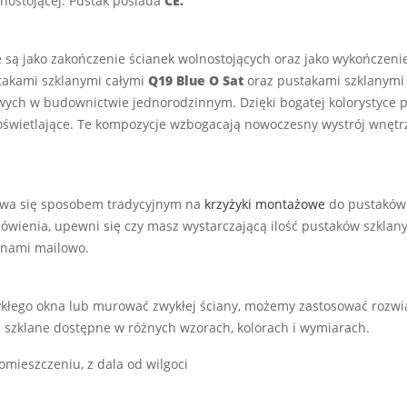
nostojącej. Pustak posiada
CE.
ą jako zakończenie ścianek wolnostojących oraz jako wykończenie
stakami szklanymi całymi
Q19 Blue O Sat
oraz pustakami szklanym
łowych w budownictwie jednorodzinnym. Dzięki bogatej kolorystyce
oświetlające. Te kompozycje wzbogacają nowoczesny wystrój wnęt
bywa się sposobem tradycyjnym na
krzyżyki montażowe
do pustaków 
ówienia, upewni się czy masz wystarczającą ilość pustaków szklan
 nami mailowo.
kłego okna lub murować zwykłej ściany, możemy zastosować rozwią
i szklane dostępne w różnych wzorach, kolorach i wymiarach.
mieszczeniu, z dala od wilgoci