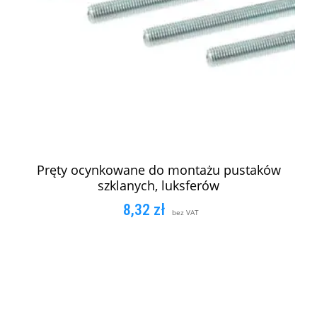
Pręty ocynkowane do montażu pustaków
szklanych, luksferów
8,32
zł
bez VAT
DODAJ DO KOSZYKA