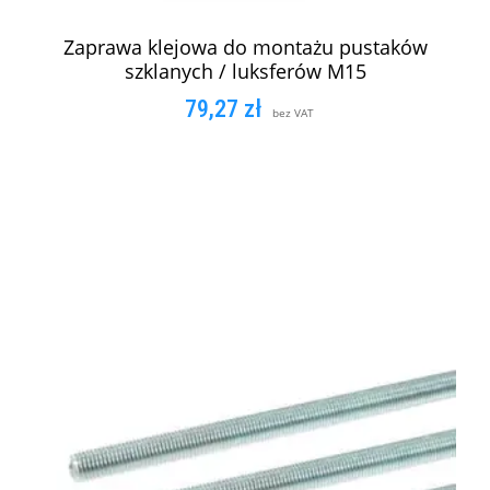
Zaprawa klejowa do montażu pustaków
szklanych / luksferów M15
79,27
zł
bez VAT
DODAJ DO KOSZYKA