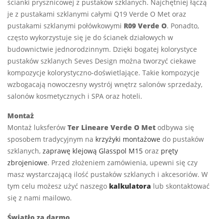
ścianki prysznicowej z pustaków szklanych. Najchętniej łączą
je z pustakami szklanymi całymi Q19 Verde O Met oraz
pustakami szklanymi połówkowymi
R09 Verde O
. Ponadto,
często wykorzystuje się je do ścianek działowych w
budownictwie jednorodzinnym. Dzięki bogatej kolorystyce
pustaków szklanych Seves Design można tworzyć ciekawe
kompozycje kolorystyczno-doświetlające. Takie kompozycje
wzbogacają nowoczesny wystrój wnętrz salonów sprzedaży,
salonów kosmetycznych i SPA oraz hoteli.
Montaż
Montaż luksferów
Ter Lineare Verde O Met
odbywa się
sposobem tradycyjnym na
krzyżyki montażowe
do pustaków
szklanych,
zaprawę klejową Glasspol M15
oraz
pręty
zbrojeniowe
. Przed złożeniem zamówienia, upewni się czy
masz wystarczającą ilość pustaków szklanych i akcesoriów. W
tym celu możesz użyć naszego
kalkulatora
lub skontaktować
się z nami mailowo.
Światło za darmo