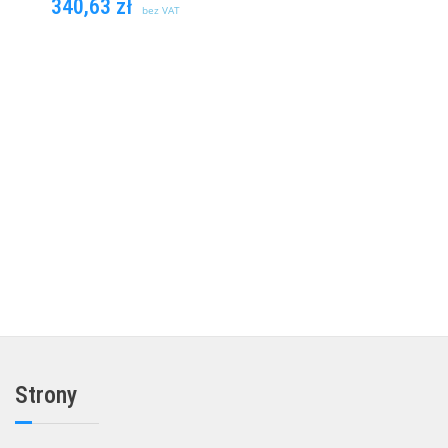
340,63
zł
bez VAT
DODAJ DO
KOSZYKA
Strony