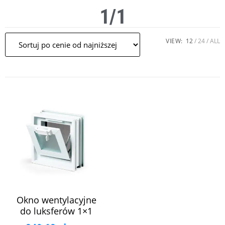
1/1
VIEW:
12
24
ALL
Okno wentylacyjne
do luksferów 1×1