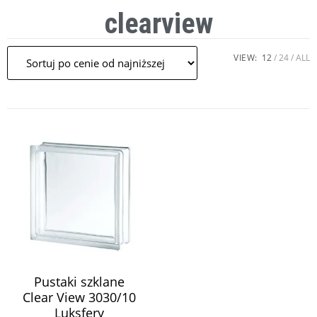
clearview
VIEW:
12
24
ALL
Pustaki szklane
Clear View 3030/10
Luksfery