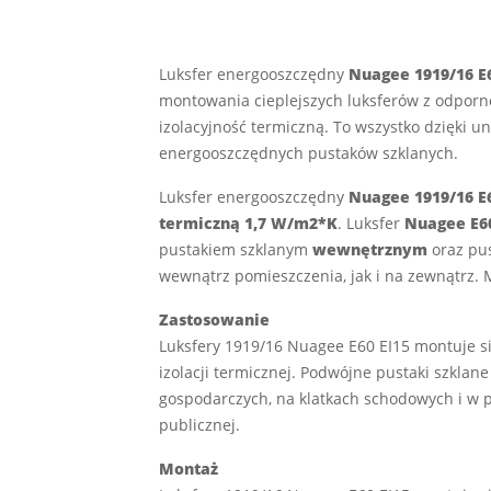
Luksfer energooszczędny
Nuagee 1919/16 E6
montowania cieplejszych luksferów z odporn
izolacyjność termiczną. To wszystko dzięki 
energooszczędnych pustaków szklanych.
Luksfer energooszczędny
Nuagee 1919/16 E6
termiczną 1,7 W/m2*K
. Luksfer
Nuagee E60
pustakiem szklanym
wewnętrznym
oraz pu
wewnątrz pomieszczenia, jak i na zewnątrz.
Zastosowanie
Luksfery 1919/16 Nuagee E60 EI15 montuje si
izolacji termicznej. Podwójne pustaki szkla
gospodarczych, na klatkach schodowych i w 
publicznej.
Montaż