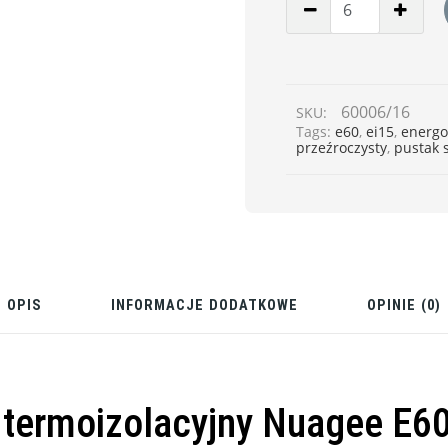
60006/16
SKU:
Tags:
e60
,
ei15
,
energo
przeźroczysty
,
pustak 
OPIS
INFORMACJE DODATKOWE
OPINIE (0)
 termoizolacyjny Nuagee E60