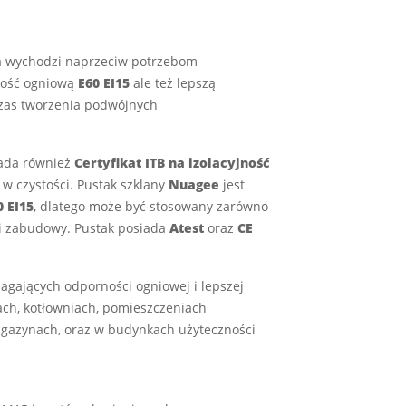
ra wychodzi naprzeciw potrzebom
ność ogniową
E60 EI15
ale też lepszą
dczas tworzenia podwójnych
ada również
Certyfikat ITB na izolacyjność
 w czystości. Pustak szklany
Nuagee
jest
 EI15
, dlatego może być stosowany zarówno
ki zabudowy. Pustak posiada
Atest
oraz
CE
agających odporności ogniowej i lepszej
żach, kotłowniach, pomieszczeniach
agazynach, oraz w budynkach użyteczności