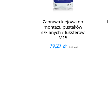
Zaprawa klejowa do
montażu pustaków
szklanych / luksferów
M15
79,27
zł
bez VAT
DODAJ DO KOSZYKA