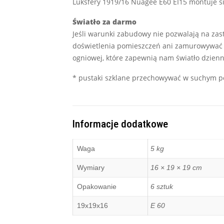
Luksfery 1919/16 Nuagee E60 EI15 montuje s
Światło za darmo
Jeśli warunki zabudowy nie pozwalają na zast
doświetlenia pomieszczeń ani zamurowywać ot
ogniowej, które zapewnią nam światło dzienn
* pustaki szklane przechowywać w suchym po
Informacje dodatkowe
Waga
5 kg
Wymiary
16 × 19 × 19 cm
Opakowanie
6 sztuk
19x19x16
E 60