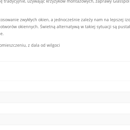
ię tradycyjnie, używając krzyżyków montażowych, zaprawy Glasspol
osowanie zwykłych okien, a jednocześnie zależy nam na lepszej izo
worów okiennych. Świetną alternatywą w takiej sytuacji są pustaki
e.
mieszczeniu, z dala od wilgoci