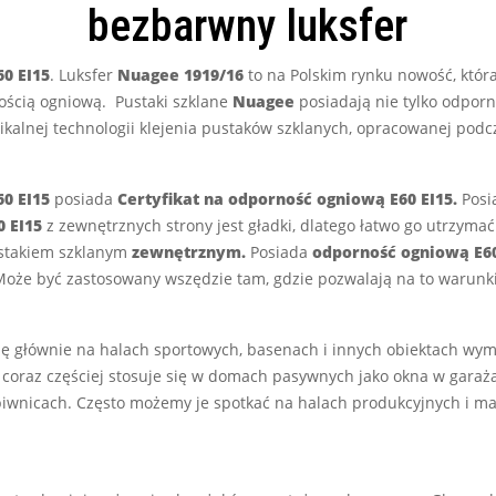
bezbarwny luksfer
0 EI15
. Luksfer
Nuagee 1919/16
to na Polskim rynku nowość, któ
ością ogniową. Pustaki szklane
Nuagee
posiadają nie tylko odpor
unikalnej technologii klejenia pustaków szklanych, opracowanej po
0 EI15
posiada
Certyfikat na odporność ogniową E60 EI15.
Posi
 EI15
z zewnętrznych strony jest gładki, dlatego łatwo go utrzymać
stakiem szklanym
zewnętrznym.
Posiada
odporność ogniową E60
 Może być zastosowany wszędzie tam, gdzie pozwalają na to warun
ę głównie na halach sportowych, basenach i innych obiektach wym
ne coraz częściej stosuje się w domach pasywnych jako okna w gara
piwnicach. Często możemy je spotkać na halach produkcyjnych i m