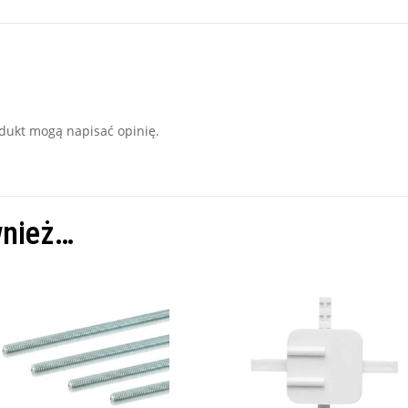
rodukt mogą napisać opinię.
wnież…