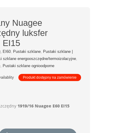
any Nuagee
ędny luksfer
 EI15
, EI60
,
Pustaki szklane
,
Pustaki szklane |
i szklane energooszczędne/termoizolacyjne
,
e
,
Pustaki szklane ognioodporne
ailablity
Produkt dostępny na zamówienie
oszczędny
1919/16 Nuagee E60 EI15