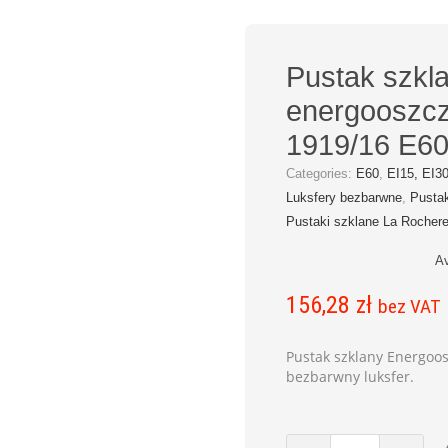
Pustak szkl
energooszcz
1919/16 E60
Categories:
E60
,
EI15, EI30
Luksfery bezbarwne
,
Pustak
Pustaki szklane La Rocher
Av
156,28
zł
bez VAT
Pustak szklany Energo
bezbarwny luksfer.