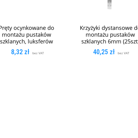
Pręty ocynkowane do
Krzyżyki dystansowe d
montażu pustaków
montażu pustaków
szklanych, luksferów
szklanych 6mm (25szt
8,32
zł
40,25
zł
bez VAT
bez VAT
DODAJ DO KOSZYKA
DODAJ DO KOSZYK