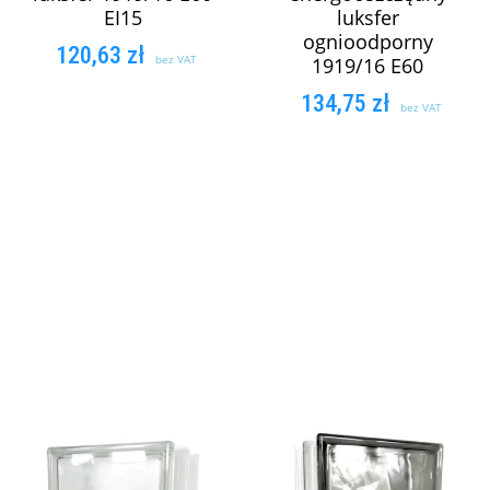
EI15
luksfer
ognioodporny
120,63
zł
bez VAT
1919/16 E60
134,75
zł
DODAJ DO
bez VAT
DODAJ DO
KOSZYKA
KOSZYKA