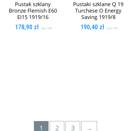
Pustak szklany
Pustaki szklane Q 19
Bronze Flemish E60
Turchese O Energy
EI15 1919/16
Saving 1919/8
178,90
zł
190,40
zł
bez VAT
bez VAT
DODAJ DO
DOWIEDZ SIĘ
KOSZYKA
WIĘCEJ
1
2
3
→