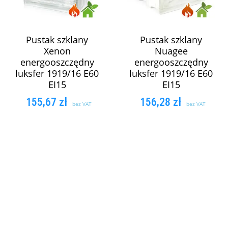
Pustak szklany
Pustak szklany
Xenon
Nuagee
energooszczędny
energooszczędny
luksfer 1919/16 E60
luksfer 1919/16 E60
EI15
EI15
155,67
zł
156,28
zł
bez VAT
bez VAT
DODAJ DO
DODAJ DO
KOSZYKA
KOSZYKA