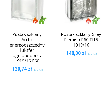
Pustak szklany
Pustak szklany Grey
Arctic
Flemish E60 EI15
energooszczędny
1919/16
luksfer
140,00
zł
bez VAT
ognioodporny
1919/16 E60
DODAJ DO
139,74
zł
bez VAT
KOSZYKA
DODAJ DO
KOSZYKA