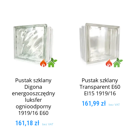
Pustak szklany
Pustak szklany
Digona
Transparent E60
energooszczędny
EI15 1919/16
luksfer
161,99
zł
bez VAT
ognioodporny
1919/16 E60
DODAJ DO
161,18
zł
bez VAT
KOSZYKA