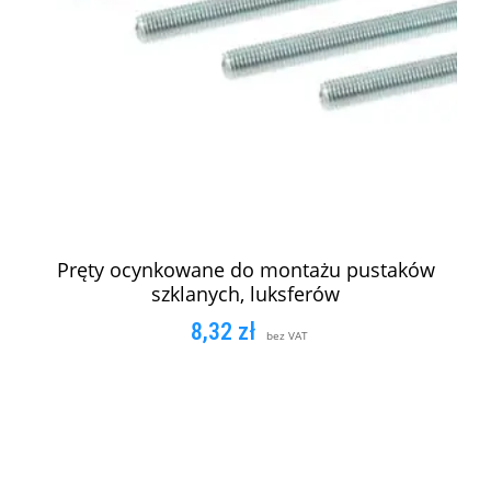
Pręty ocynkowane do montażu pustaków
szklanych, luksferów
8,32
zł
bez VAT
DODAJ DO KOSZYKA