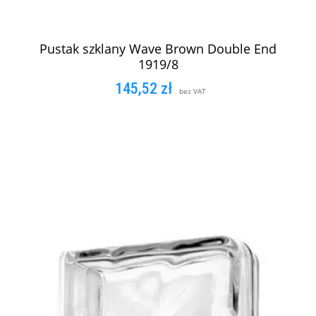
Pustak szklany Wave Brown Double End
1919/8
145,52
zł
bez VAT
DODAJ DO KOSZYKA