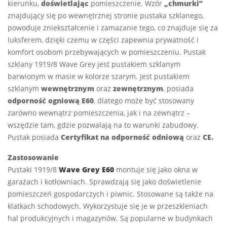
kierunku,
doświetlając
pomieszczenie. Wzór
„chmurki”
znajdujący się po wewnętrznej stronie pustaka szklanego,
powoduje zniekształcenie i zamazanie tego, co znajduje się za
luksferem, dzięki czemu w części zapewnia prywatność i
komfort osobom przebywających w pomieszczeniu. Pustak
szklany 1919/8 Wave Grey jest pustakiem szklanym
barwionym w masie w kolorze szarym. Jest pustakiem
szklanym
wewnętrznym
oraz
zewnętrznym
, posiada
odporność ogniową E60
, dlatego może być stosowany
zarówno wewnątrz pomieszczenia, jak i na zewnątrz –
wszędzie tam, gdzie pozwalają na to warunki zabudowy.
Pustak posiada
Certyfikat na odporność odniową
oraz
CE.
Zastosowanie
Pustaki 1919/8
Wave Grey E60
montuje się jako okna w
garażach i kotłowniach. Sprawdzają się jako doświetlenie
pomieszczeń gospodarczych i piwnic. Stosowane są także na
klatkach schodowych. Wykorzystuje się je w przeszkleniach
hal produkcyjnych i magazynów. Są popularne w budynkach