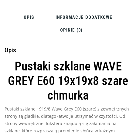
OPIS
INFORMACJE DODATKOWE
OPINIE (0)
Opis
Pustaki szklane WAVE
GREY E60 19x19x8 szare
chmurka
Pustaki szklane 1919/8 Wave Grey E60 (szare) z zewnętrznych
strony są gładkie, dlatego łatwo je utrzymać w czystości. Od
strony wewnętrznej luksfera znajdują się załamania na
szklane, które rozpraszają promienie słońca w każdym