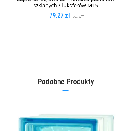
szklanych / luksferów M15
79,27
zł
bez VAT
DODAJ DO KOSZYKA
Podobne Produkty