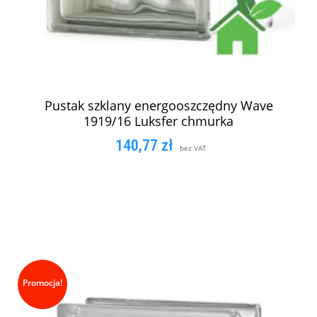
Pustak szklany energooszczędny Wave
1919/16 Luksfer chmurka
140,77
zł
bez VAT
DODAJ DO KOSZYKA
Promocja!