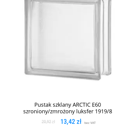
Pustak szklany ARCTIC E60
szroniony/zmrożony luksfer 1919/8
13,42
zł
20,92
zł
bez VAT
DODAJ DO KOSZYKA