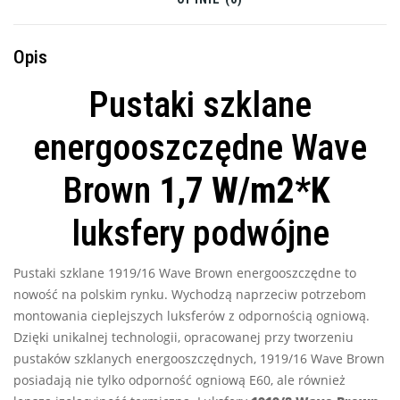
Opis
Pustaki szklane
energooszczędne Wave
Brown
1,7 W/m2*K
luksfery podwójne
Pustaki szklane 1919/16 Wave Brown energooszczędne to
nowość na polskim rynku. Wychodzą naprzeciw potrzebom
montowania cieplejszych luksferów z odpornością ogniową.
Dzięki unikalnej technologii, opracowanej przy tworzeniu
pustaków szklanych energooszczędnych, 1919/16 Wave Brown
posiadają nie tylko odporność ogniową E60, ale również