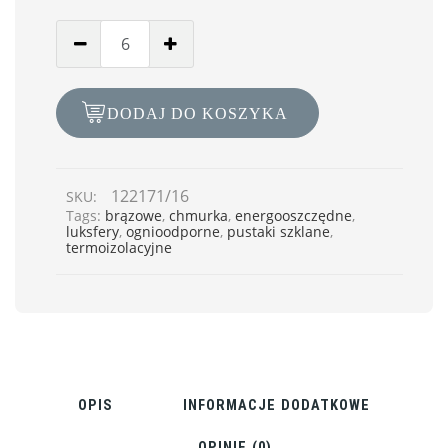
DODAJ DO KOSZYKA
122171/16
SKU:
Tags:
brązowe
,
chmurka
,
energooszczędne
,
luksfery
,
ognioodporne
,
pustaki szklane
,
termoizolacyjne
OPIS
INFORMACJE DODATKOWE
OPINIE (0)