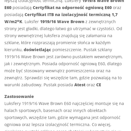
lepszą izolacyjność termiczną. Luksfery
1919/8 Wave Brown
E60
posiadają
Certyfikat na odporność ogniową E60
oraz
posiadają
Certyfikat ITB na izolacyjność termiczną 1,7
W/m2*K
. Luksfer
1919/16 Wave Brown
z zewnętrznych
strony jest gładki, dlatego łatwo go utrzymać w czystości. Od
strony wewnętrznej luksfera znajdują się załamania na
szklane, które rozpraszają promienie słońca w każdym
kierunku,
doświetlając
pomieszczenie. Pustak szklany
1919/16 Wave Brown jest zarówno pustakiem wewnętrznym,
jak i zewnętrznym. Posiada odporność ogniową E60, dlatego
może być stosowany wewnątrz pomieszczenia oraz na
zewnątrz. Sprawdzi się wszędzie tam, gdzie pozwalają na to
warunki zabudowy. Pustak posiada
Atest
oraz
CE
Zastosowanie
Luksfery 1919/16 Wave Brown E60 najczęściej montuje się na
halach sportowych, basenach oraz innych obiektach
sportowych, wszędzie tam, gdzie wymagana jest odporność
ogniowa oraz lepsza izolacyjność termiczna. Co więcej,