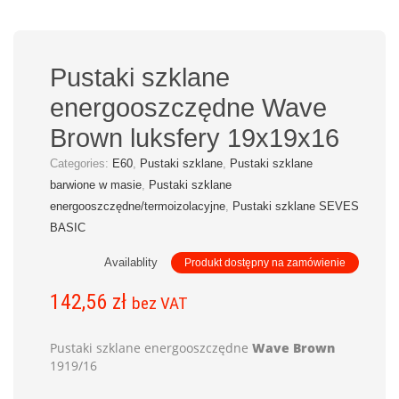
Pustaki szklane
energooszczędne Wave
Brown luksfery 19x19x16
Categories:
E60
,
Pustaki szklane
,
Pustaki szklane
barwione w masie
,
Pustaki szklane
energooszczędne/termoizolacyjne
,
Pustaki szklane SEVES
BASIC
Availablity
Produkt dostępny na zamówienie
142,56
zł
bez VAT
Pustaki szklane energooszczędne
Wave Brown
1919/16