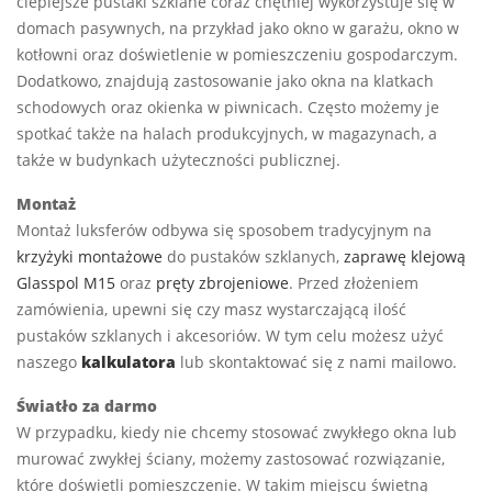
cieplejsze pustaki szklane coraz chętniej wykorzystuje się w
domach pasywnych, na przykład jako okno w garażu, okno w
kotłowni oraz doświetlenie w pomieszczeniu gospodarczym.
Dodatkowo, znajdują zastosowanie jako okna na klatkach
schodowych oraz okienka w piwnicach. Często możemy je
spotkać także na halach produkcyjnych, w magazynach, a
także w budynkach użyteczności publicznej.
Montaż
Montaż luksferów odbywa się sposobem tradycyjnym na
krzyżyki montażowe
do pustaków szklanych,
zaprawę klejową
Glasspol M15
oraz
pręty zbrojeniowe
. Przed złożeniem
zamówienia, upewni się czy masz wystarczającą ilość
pustaków szklanych i akcesoriów. W tym celu możesz użyć
naszego
kalkulatora
lub skontaktować się z nami mailowo.
Światło za darmo
W przypadku, kiedy nie chcemy stosować zwykłego okna lub
murować zwykłej ściany, możemy zastosować rozwiązanie,
które doświetli pomieszczenie. W takim miejscu świetną