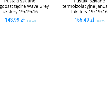
Pustaki szklane
Pustaki szklane
gooszczędne Wave Grey
termoizolacyjne Janu
luksfery 19x19x16
luksfery 19x19x16
143,99
zł
155,49
zł
bez VAT
bez VAT
DODAJ DO KOSZYKA
DODAJ DO KOSZY