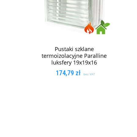
Pustaki szklane
termoizolacyjne Paralline
luksfery 19x19x16
174,79
zł
bez VAT
DODAJ DO KOSZYKA