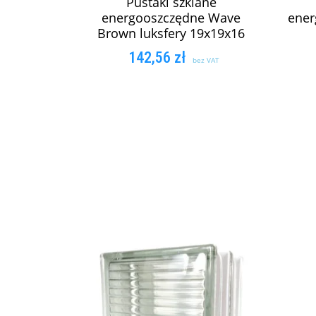
Pustaki szklane
energooszczędne Wave
ener
Brown luksfery 19x19x16
142,56
zł
bez VAT
DODAJ DO KOSZYKA