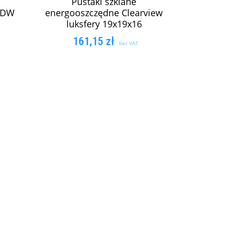
Pustaki szklane
s DW
energooszczędne Clearview
luksfery 19x19x16
161,15
zł
bez VAT
KA
DODAJ DO KOSZYKA