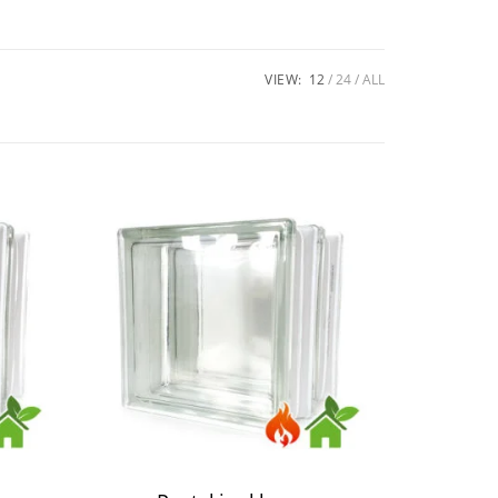
VIEW:
12
24
ALL