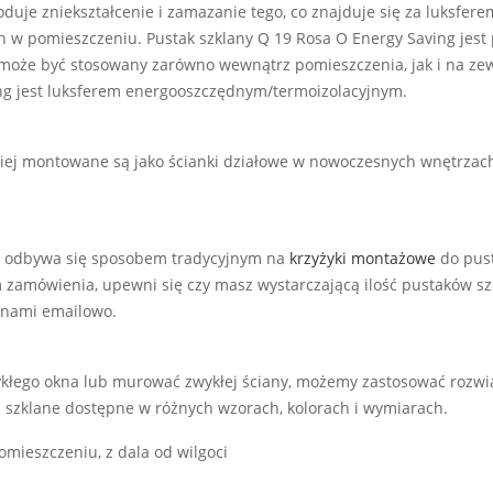
duje zniekształcenie i zamazanie tego, co znajduje się za luksfer
 w pomieszczeniu. Pustak szklany Q 19 Rosa O Energy Saving jes
 może być stosowany zarówno wewnątrz pomieszczenia, jak i na zew
ng jest luksferem energooszczędnym/termoizolacyjnym.
niej montowane są jako ścianki działowe w nowoczesnych wnętrza
g odbywa się sposobem tradycyjnym na
krzyżyki montażowe
do pust
m zamówienia, upewni się czy masz wystarczającą ilość pustaków sz
 nami emailowo.
kłego okna lub murować zwykłej ściany, możemy zastosować rozwią
i szklane dostępne w różnych wzorach, kolorach i wymiarach.
mieszczeniu, z dala od wilgoci