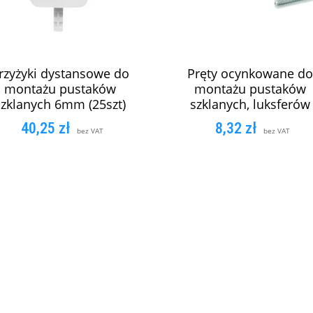
rzyżyki dystansowe do
Pręty ocynkowane do
montażu pustaków
montażu pustaków
szklanych 6mm (25szt)
szklanych, luksferów
40,25
zł
8,32
zł
bez VAT
bez VAT
DODAJ DO KOSZYKA
DODAJ DO KOSZYK