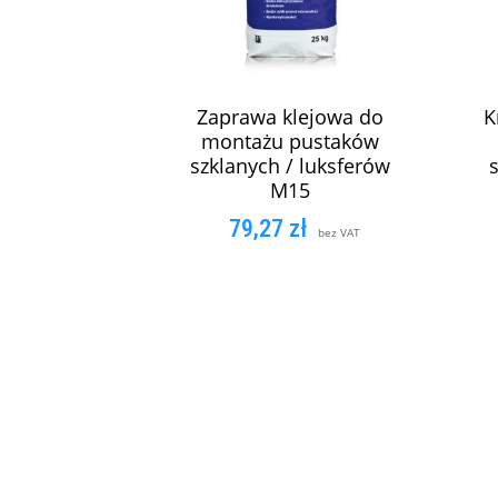
Zaprawa klejowa do
K
montażu pustaków
szklanych / luksferów
M15
79,27
zł
bez VAT
DODAJ DO KOSZYKA