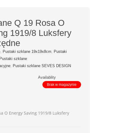
lane Q 19 Rosa O
ng 1919/8 Luksfery
zędne
e
,
Pustaki szklane 19x19x8cm
,
Pustaki
Pustaki szklane
acyjne
,
Pustaki szklane SEVES DESIGN
Availablity
Brak w magazynie
sa O Energy Saving 1919/8 Luksfery