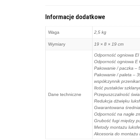
Informacje dodatkowe
Waga
2,5 kg
Wymiary
19 × 8 × 19 cm
Odporność ogniowa EI 
Odporność ogniowa E 
Pakowanie / paczka – 5
Pakowanie / paleta – 3
współczynnik przenikan
Ilość pustaków szklany
Dane techniczne
Przepuszczalność świat
Redukcja dźwięku luksf
Gwarantowana średnia 
Odporność na nagłe zm
Grubość fugi między p
Metody montażu luksfe
Akcesoria do montażu l