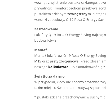
wewnętrznej stronie pustaka szklanego, powo
prywatność i komfort osobom przebywających
pustakiem szklanym
zewnętrznym
, dlatego
warunki zabudowy. Q 19 Rosa O Energy Savi
Zastosowanie
Luksfery Q 19 Rosa O Energy Saving najchęt
budownictwie.
Montaż
Montaż luksferów Q 19 Rosa O Energy Savin
M15
oraz
pręty zbrojeniowe
. Przed złożenie
naszego
kalkulatora
lub skontaktować się z
Światło za darmo
W przypadku, kiedy nie chcemy stosować zwy
takim miejscu świetną alternatywą są pustak
* pustaki szklane przechowywać w suchym po