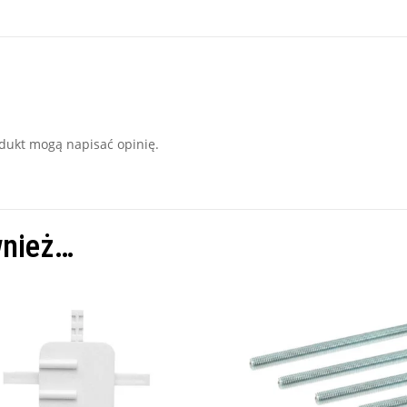
rodukt mogą napisać opinię.
wnież…