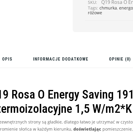
Q19 Rosa O En
SKU:
Tags:
chmurka
,
energo
różowe
OPIS
INFORMACJE DODATKOWE
OPINIE (0)
19 Rosa O Energy Saving 19
ermoizolacyjne 1,5 W/m2*K
zewnętrznych strony są gładkie, dlatego łatwo je utrzymać w czyst
 promienie słońca w każdym kierunku,
doświetlając
pomieszczenie.