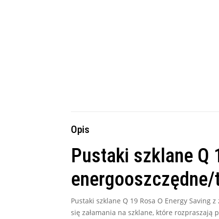
Opis
Pustaki szklane Q 
energooszczędne/t
Pustaki szklane Q 19 Rosa O Energy Saving z 
się załamania na szklane, które rozpraszają