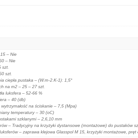
15 – Nie
60 – Nie
 szt.
50 szt.
ia ciepła pustaka – (W.m-2.K-1): 1,5*
ch na m2 – 25 – 27 szt.
ła luksfera – 52-66 %
era – 40 (db)
wytrzymałość na ściskanie – 7,5 (Mpa)
iany temperatury – 30 (oC)
ustakami szklanymi – 2,6,10 mm
rów – Tradycyjny na krzyżyki dystansowe (montażowe) do pustaków s
uksferów – zaprawa klejowa Glasspol M 15, krzyżyki montażowe, pręt o