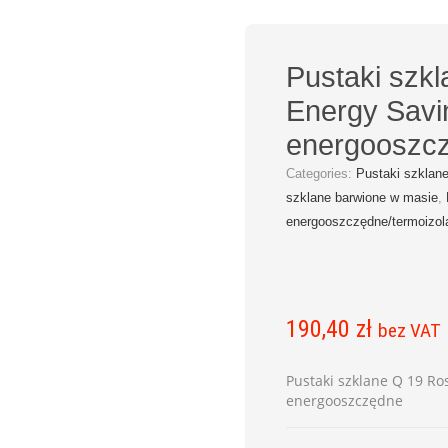
Pustaki szk
Energy Savi
energooszc
Categories:
Pustaki szklan
szklane barwione w masie
,
energooszczędne/termoizol
190,40
zł
bez VAT
Pustaki szklane Q 19 Ro
energooszczędne