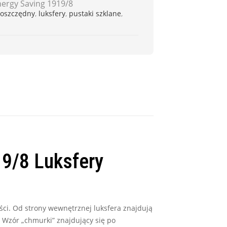
ergy Saving 1919/8
oszczędny
,
luksfery
,
pustaki szklane
,
19/8 Luksfery
ości. Od strony wewnętrznej luksfera znajdują
 Wzór „chmurki” znajdujący się po