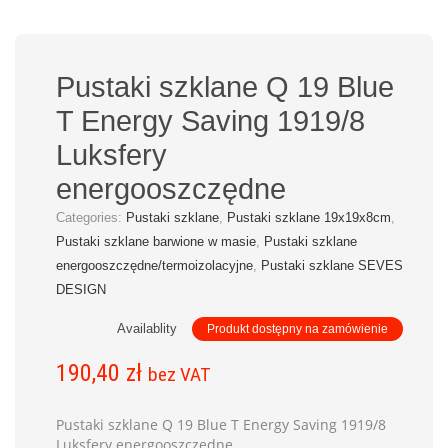
Pustaki szklane Q 19 Blue
T Energy Saving 1919/8
Luksfery
energooszczędne
Categories:
Pustaki szklane
,
Pustaki szklane 19x19x8cm
,
Pustaki szklane barwione w masie
,
Pustaki szklane
energooszczędne/termoizolacyjne
,
Pustaki szklane SEVES
DESIGN
Availablity
Produkt dostępny na zamówienie
190,40
zł
bez VAT
Pustaki szklane Q 19 Blue T Energy Saving 1919/8
Luksfery energooszczędne