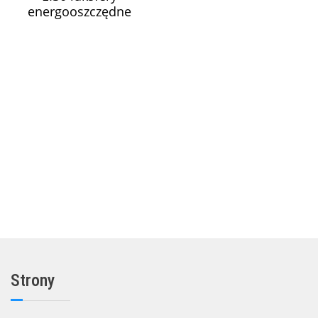
energooszczędne
ZAPYTAJ O CENĘ
Strony