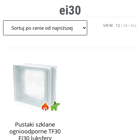
ei30
VIEW:
12
24
ALL
Pustaki szklane
ognioodporne TF30
EI30 luksfery