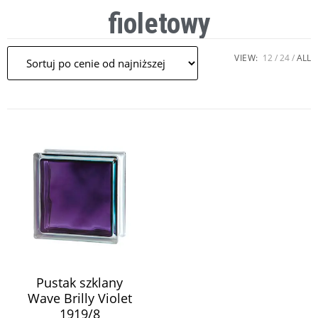
fioletowy
VIEW:
12
24
ALL
Pustak szklany
Wave Brilly Violet
1919/8